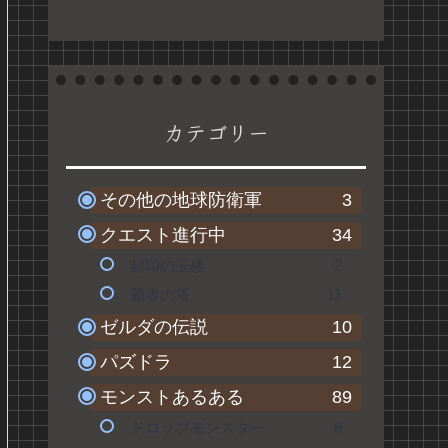
介
カテゴリー
その他の地球防衛軍
3
クエスト進行中
34
封印の玉楼
2
覇者の塔
11
ゼルダの伝説
10
パズドラ
12
モンストあるある
89
ドロップモンスター
8