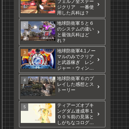
フェルノ全ステー
ジクリア 一番使
用した兵科は？
地球防衛軍５と６
のシステムの違い
と最強兵科はど
れ？
地球防衛軍4.1ノー
マルのみでクリア
と武器稼ぎ レン
ジャー・ウィング
ダイバー
地球防衛軍６のプ
レイした感想とス
トーリー
ティアーズオブキ
ングダム達成率１
００％前の見落と
しがちなコログな
どの場所を厳選紹