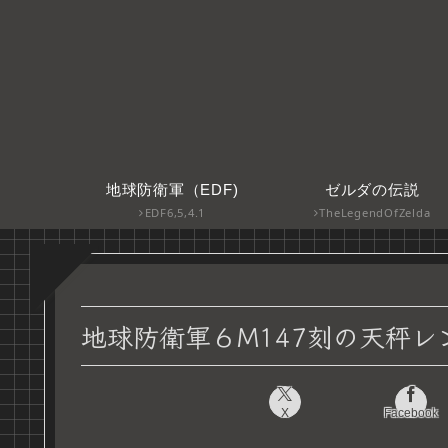
地球防衛軍（EDF)
ゼルダの伝説
EDF6,5,4.1
TheLegendOfZelda
地球防衛軍６M147刻の天秤
X
Facebook